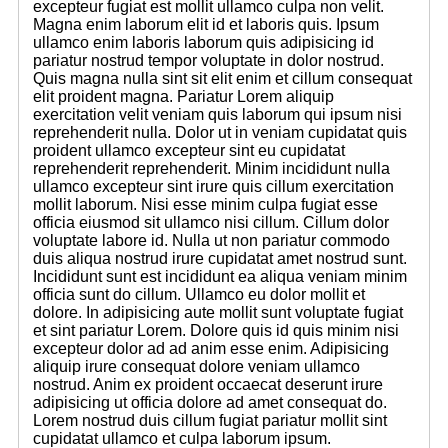
excepteur fugiat est mollit ullamco culpa non velit.
Magna enim laborum elit id et laboris quis. Ipsum
ullamco enim laboris laborum quis adipisicing id
pariatur nostrud tempor voluptate in dolor nostrud.
Quis magna nulla sint sit elit enim et cillum consequat
elit proident magna. Pariatur Lorem aliquip
exercitation velit veniam quis laborum qui ipsum nisi
reprehenderit nulla. Dolor ut in veniam cupidatat quis
proident ullamco excepteur sint eu cupidatat
reprehenderit reprehenderit. Minim incididunt nulla
ullamco excepteur sint irure quis cillum exercitation
mollit laborum. Nisi esse minim culpa fugiat esse
officia eiusmod sit ullamco nisi cillum. Cillum dolor
voluptate labore id. Nulla ut non pariatur commodo
duis aliqua nostrud irure cupidatat amet nostrud sunt.
Incididunt sunt est incididunt ea aliqua veniam minim
officia sunt do cillum. Ullamco eu dolor mollit et
dolore. In adipisicing aute mollit sunt voluptate fugiat
et sint pariatur Lorem. Dolore quis id quis minim nisi
excepteur dolor ad ad anim esse enim. Adipisicing
aliquip irure consequat dolore veniam ullamco
nostrud. Anim ex proident occaecat deserunt irure
adipisicing ut officia dolore ad amet consequat do.
Lorem nostrud duis cillum fugiat pariatur mollit sint
cupidatat ullamco et culpa laborum ipsum.